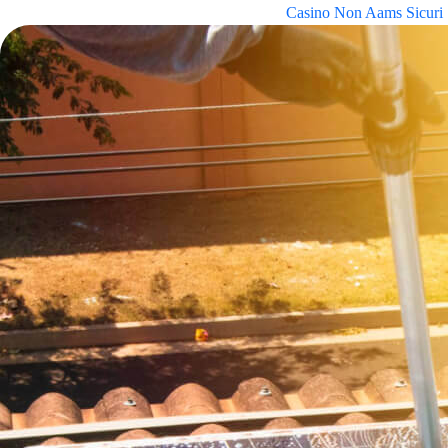
Casino Non Aams Sicuri