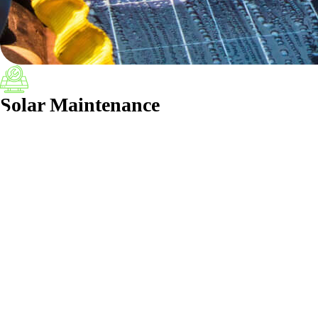
Solar Maintenance