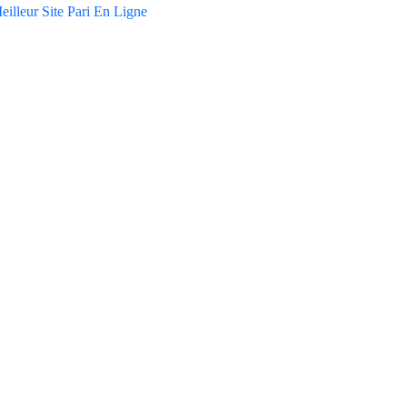
eilleur Site Pari En Ligne