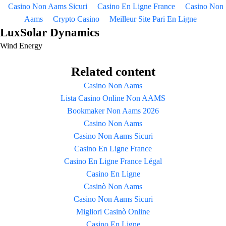
Casino Non Aams Sicuri
Casino En Ligne France
Casino Non
Aams
Crypto Casino
Meilleur Site Pari En Ligne
LuxSolar Dynamics
Wind Energy
Related content
Casino Non Aams
Lista Casino Online Non AAMS
Bookmaker Non Aams 2026
Casino Non Aams
Casino Non Aams Sicuri
Casino En Ligne France
Casino En Ligne France Légal
Casino En Ligne
Casinò Non Aams
Casino Non Aams Sicuri
Migliori Casinò Online
Casino En Ligne