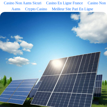
Casino Non Aams Sicuri
Casino En Ligne France
Casino Non
Aams
Crypto Casino
Meilleur Site Pari En Ligne