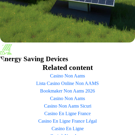
Energy Saving Devices
Related content
Casino Non Aams
Lista Casino Online Non AAMS
Bookmaker Non Aams 2026
Casino Non Aams
Casino Non Aams Sicuri
Casino En Ligne France
Casino En Ligne France Légal
Casino En Ligne