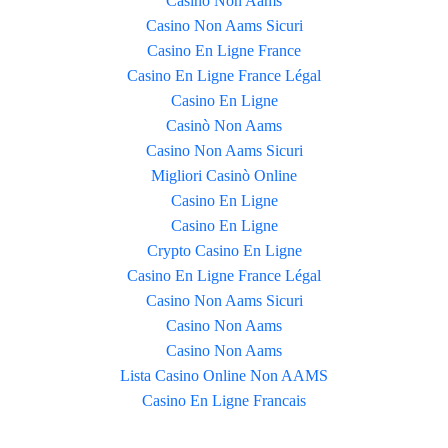
Casino Non Aams
Casino Non Aams Sicuri
Casino En Ligne France
Casino En Ligne France Légal
Casino En Ligne
Casinò Non Aams
Casino Non Aams Sicuri
Migliori Casinò Online
Casino En Ligne
Casino En Ligne
Crypto Casino En Ligne
Casino En Ligne France Légal
Casino Non Aams Sicuri
Casino Non Aams
Casino Non Aams
Lista Casino Online Non AAMS
Casino En Ligne Francais